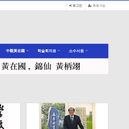
로그인
회원가입
中觀黃在國
학술회자료
소수서원