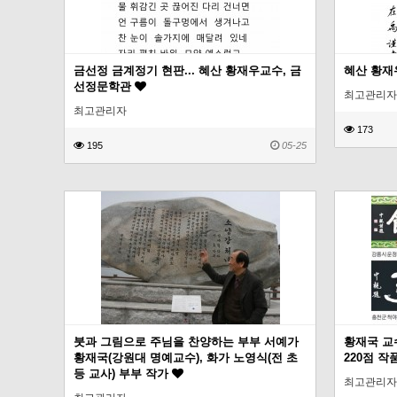
금선정 금계정기 현판... 혜산 황재우교수, 금
혜산 황재
선정문학관
최고관리자
최고관리자
173
195
05-25
붓과 그림으로 주님을 찬양하는 부부 서예가
황재국 교수
황재국(강원대 명예교수), 화가 노영식(전 초
220점 작
등 교사) 부부 작가
최고관리자