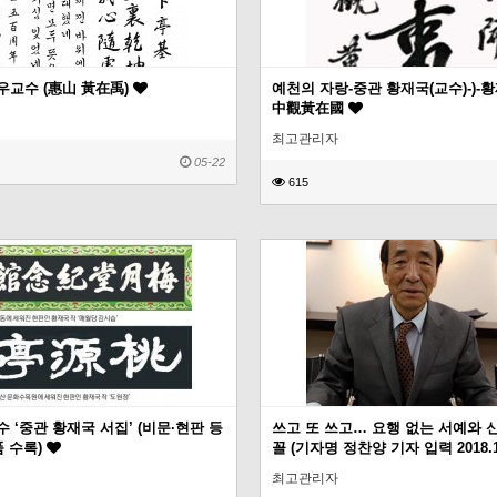
우교수 (惠山 黃在禹)
예천의 자랑-중관 황재국(교수)-)-황
中觀黃在國
최고관리자
05-22
615
 ‘중관 황재국 서집’ (비문·현판 등
쓰고 또 쓰고… 요행 없는 서예와 
품 수록)
꼴 (기자명 정찬양 기자 입력 2018.1
최고관리자