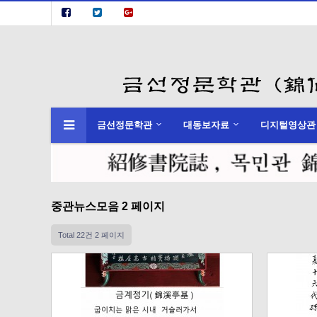
금선정문학관
대동보자료
디지털영상관
위분류
하위분류
하위분류
중관뉴스모음 2 페이지
Total 22건
2 페이지