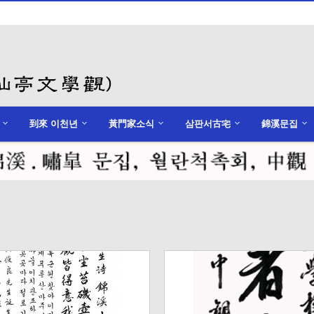
到來 이천년
黃門家소식
삼판서古宅
錦溪문집