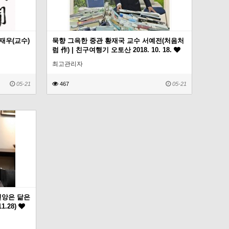
재우(교수)
묵향 그윽한 중관 황재국 교수 서예전(처음처
럼 作) | 친구여행기 오토산 2018. 10. 18.
최고관리자
05-21
467
05-21
신앙은 닮은
1.28)