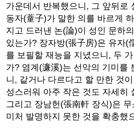
가운데서 반복했으니, 그 앞뒤로 
동자(蕫子)가 말한 의를 바르게 하
지고 드러낸 논(論)이 성인 문하
있는가? 장자방(張子房)은 유자(
를 보필할 재능을 지녔으니, 두 
가? 염계(濂溪)는 선악의 기미를 
니, 같거나 다르다고 할 만한 것이
성스러워 아주 작은 것도 자세히 
그리고 장남헌(張南軒 장식)은 무
미처 발명하지 못한 것을 확충했으