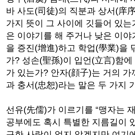
바 사도(司徒)의 직분과 상서(庠
가지 뜻이 그 사이에 깃들어 있는
은 이야기를 해 주거나 낮은 이야기
을 증진(增進)하고 학업(學業)을 
가? 성손(聖孫)이 입언(立言)함에
가 있는가? 안자(顔子)는 거의 가
과 충서(忠恕)라는 말은 두 가지
선유(先儒)가 이르기를 “맹자는 재
공부에도 혹시 특별한 지름길이 있는
구한 사람이 없지 않겠지만 여기에