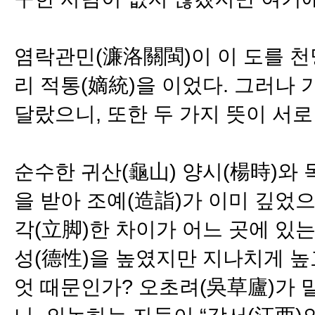
염락관민(濂洛關閩)이 이 도를 
리 적통(嫡統)을 이었다. 그러나 
달랐으니, 또한 두 가지 뜻이 서
순수한 귀산(龜山) 양시(楊時)와
을 받아 조예(造詣)가 이미 깊었으
각(立脚)한 차이가 어느 곳에 있는
성(德性)을 높였지만 지나치게 높
엇 때문인가? 오초려(吳草廬)가 