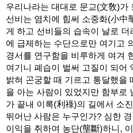
우리나라는 대대로 문교(文敎)가 
선비는 염치에 힘써 소중화(小中華
게 하고 선비들의 습속이 날로 더
에 급제하는 수단으로만 여기고 의
경서를 연구함을 비루하게 여겨 
여기니 폐습이 벌써 고질이 되어 
밝혀 곤궁할 때 기르고 통달했을 
을 아는 사람이 있었지만 함부로 
가 끝내 이록(利祿)의 길에서 소
뛰어난 사람은 누구인가? 심한 경
이익을 취하여 농단(壟斷)하니, 