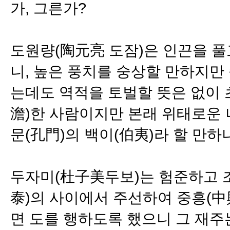
가, 그른가?
도원량(陶元亮 도잠)은 인끈을 풀
니, 높은 풍치를 숭상할 만하지만
는데도 역적을 토벌할 뜻은 없이 
澹)한 사람이지만 본래 위태로운 
문(孔門)의 백이(伯夷)라 할 만하
두자미(杜子美두보)는 험준하고 조
泰)의 사이에서 주선하여 중흥(中
면 도를 행하도록 했으니 그 재주