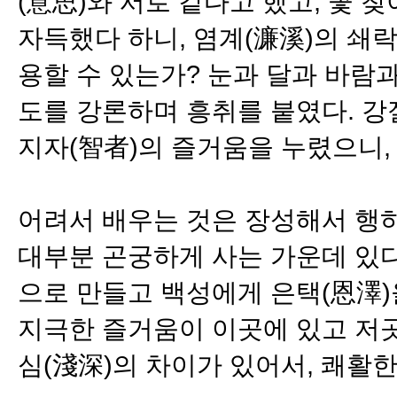
(意思)와 서로 같다고 했고, 꽃 
자득했다 하니, 염계(濂溪)의 쇄
용할 수 있는가? 눈과 달과 바람
도를 강론하며 흥취를 붙였다. 강절
지자(智者)의 즐거움을 누렸으니,
어려서 배우는 것은 장성해서 행
대부분 곤궁하게 사는 가운데 있다
으로 만들고 백성에게 은택(恩澤)
지극한 즐거움이 이곳에 있고 저곳
심(淺深)의 차이가 있어서, 쾌활한