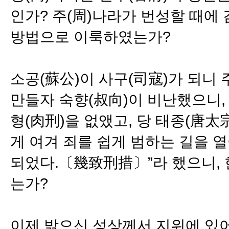
인가? 주(周)나라가 번성할 때에
방법으로 이룩하였는가?
소공(蘇公)이 사구(司寇)가 되니 
만들자 숙향(叔向)이 비난했으니, 
형(肉刑)을 없앴고, 당 태종(唐
게 여겨 죄를 쉽게 범하는 길을 열
되었다.〔幾致刑措〕”라 했으니, 
는가?
이제 밝으신 성상께서 지위에 있