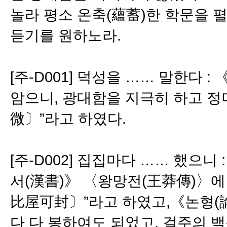
놀라 평소 온축(蘊蓄)한 학문을 
듣기를 원하노라.
[주-D001] 덕성을 …… 말한다
암으니, 광대함을 지극히 하고 
微〕”라고 하였다.
[주-D002] 집집마다 …… 했으니
서(漢書)》 〈왕망전(王莽傳)〉에
比屋可封〕”라고 하였고,《논형(
다 다 봉하여도 되었고, 걸주의 