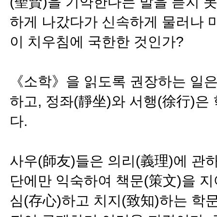
(聖賢)을 기약한다는 말을 듣지 
하게 나갔다가 신속하게 물러나 마
이 치우침에 국한한 것인가?
《소학》을 읽도록 권장하는 일은
하고, 정좌(靜坐)와 서행(徐行)은
다.
사우(師友)들은 의리(義理)에 관
단에만 익숙하여 책문(策文)을 지
심(存心)하고 치지(致知)하는 학