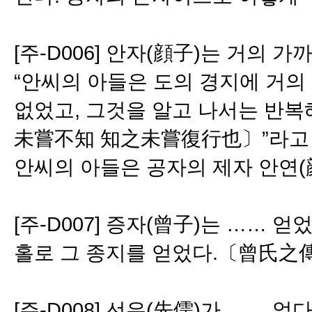
[주-D006] 안자(顔子)는 거의 
“안씨의 아들은 도의 경지에 거의
없었고, 그것을 알고 나서는 반
未嘗不知 知之未嘗復行也〕”라고 
안씨의 아들은 공자의 제자 안연(
[주-D007] 증자(曾子)는 ……
홀로 그 종지를 얻었다.〔曾氏之傳
[주-D008] 선유(先儒)가 …… 