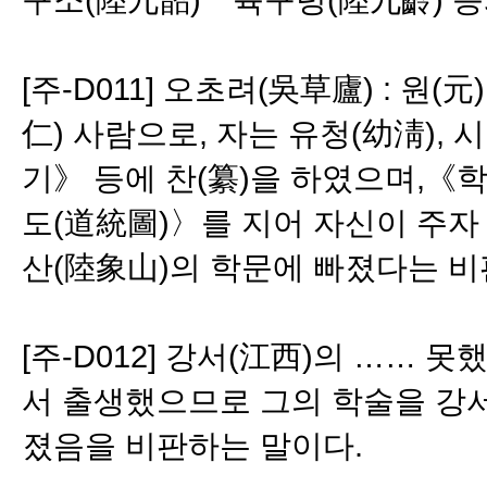
[주-D011] 오초려(吳草廬) : 원(
仁) 사람으로, 자는 유청(幼淸),
기》 등에 찬(纂)을 하였으며,《
도(道統圖)〉를 지어 자신이 주자
산(陸象山)의 학문에 빠졌다는 비
[주-D012] 강서(江西)의 …… 
서 출생했으므로 그의 학술을 강서
졌음을 비판하는 말이다.