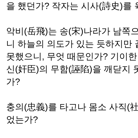
을 했던가? 작자는 시사(詩史)를 
악비(岳飛)는 송(宋)나라가 남쪽
니 하늘의 의도가 있는 듯하지만 
못했으니, 무엇 때문인가? 기이한
신(奸臣)의 무함(誣陷)을 깨닫지
가?
충의(忠義)를 타고나 몸소 사직(
었는가?