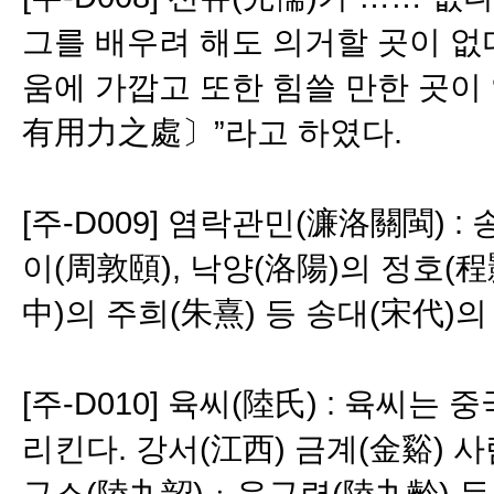
그를 배우려 해도 의거할 곳이 없
움에 가깝고 또한 힘쓸 만한 곳
有用力之處〕”라고 하였다.
[주-D009] 염락관민(濂洛關閩) 
이(周敦頤), 낙양(洛陽)의 정호(程
中)의 주희(朱熹) 등 송대(宋代)
[주-D010] 육씨(陸氏) : 육씨는 
리킨다. 강서(江西) 금계(金谿) 사람
구소(陸九韶)ㆍ육구령(陸九齡) 등