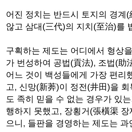
어진 정치는 반드시 토지의 경계
않고 삼대(三代)의 지치(至治)를 
구획하는 제도는 어디에서 형상을 
가 번성하여 공법(貢法), 조법(助
어느 것이 백성들에게 가장 편리했
고, 신망(新莾)이 정전(井田)을
도 족히 믿을 수 없는 경우가 있
행하지 못했고, 장횡거(張橫渠 장
으니, 들판을 경영하는 제도는 과