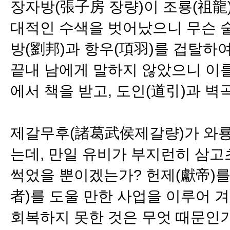
장자방(張子房 장량)이 조룡(祖龍
대적인 수색을 벗어났으니 무슨 술
방(劉邦)과 항우(項羽)를 겁탈하
끝내 남에게 말하지 않았으니 이를
에서 책을 받고, 도인(道引)과 벽
제갈무후(諸葛武侯제갈량)가 와룡(
는데, 만일 유비가 부지런히 삼
썩었을 뿐이겠는가? 헌제(獻帝)를
者)를 도울 만한 사업을 이루어 
회복하지 못한 것은 무엇 때문인가