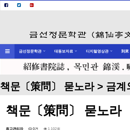
금선정문학관
대동보자료
디지털영상관
到來
하위분류
하위분류
책문〔策問〕 묻노라 > 금계
책문〔策問〕 묻노라
최고관리자
0건
1,102회